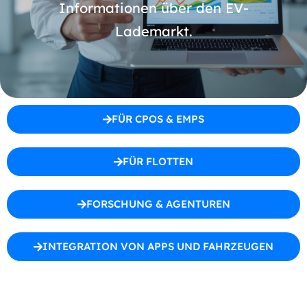
Informationen über den EV-
Lademarkt.
FÜR CPOS & EMPS
FÜR FLOTTEN
FORSCHUNG & AGENTUREN
INTEGRATION VON APPS UND FAHRZEUGEN