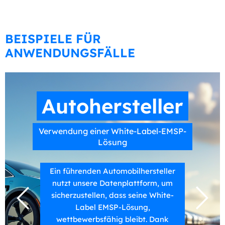
BEISPIELE FÜR
ANWENDUNGSFÄLLE
Autohersteller
Verwendung einer White-Label-EMSP-
Lösung
Ein führenden Automobilhersteller
nutzt unsere Datenplattform, um
sicherzustellen, dass seine White-
Label EMSP-Lösung,
wettbewerbsfähig bleibt. Dank