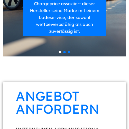
Chargeprice assoziiert dieser
Hersteller seine Marke mit einem
Ladeservice, der sowohl
wettbewerbsfähig als auch
zuverlässig ist.
ANGEBOT
ANFORDERN