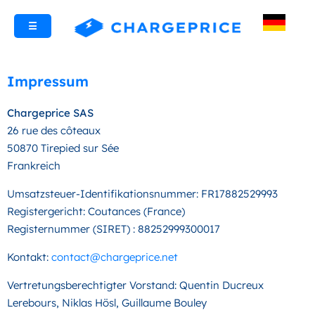
☰
Impressum
Chargeprice SAS
26 rue des côteaux
50870 Tirepied sur Sée
Frankreich
Umsatzsteuer-Identi­fikations­nummer: FR17882529993
Registergericht: Coutances (France)
Registernummer (SIRET) : 88252999300017
Kontakt:
contact@chargeprice.net
Vertretungs­berechtigter Vorstand: Quentin Ducreux
Lerebours, Niklas Hösl, Guillaume Bouley