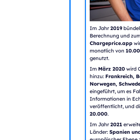
Im Jahr
2019
bündeln
Berechnung und zum 
Chargeprice.app
wir
monatlich von
10.00
genutzt.
Im
März 2020
wird 
hinzu:
Frankreich, 
Norwegen, Schwede
eingeführt, um es Fa
Informationen in Ech
veröffentlicht, und 
20.000
.
Im Jahr
2021
erweit
Länder:
Spanien und
europäischer Ebene z