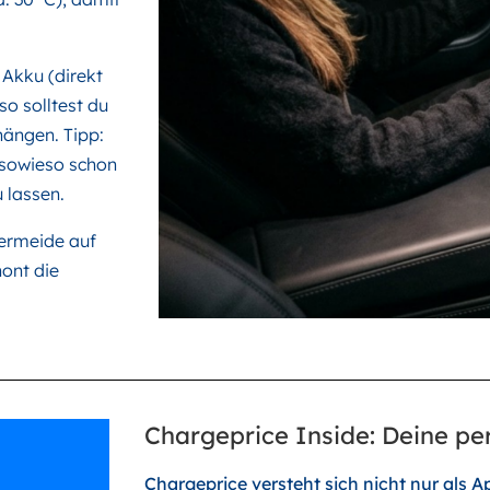
Akku (direkt
so solltest du
hängen. Tipp:
 sowieso schon
 lassen.
vermeide auf
ont die
Chargeprice Inside: Deine per
Chargeprice versteht sich nicht nur als A