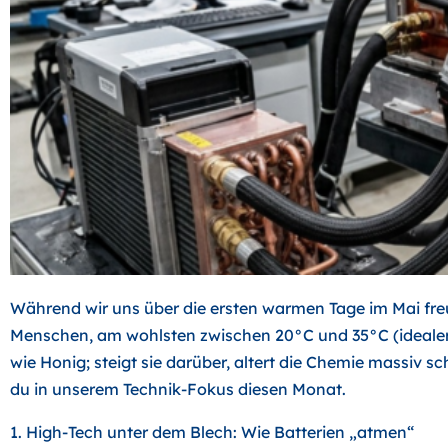
Während wir uns über die ersten warmen Tage im Mai freuen
Menschen, am wohlsten zwischen 20°C und 35°C (idealerw
wie Honig; steigt sie darüber, altert die Chemie massiv sc
du in unserem Technik-Fokus diesen Monat.
1. High-Tech unter dem Blech: Wie Batterien „atmen“