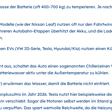
asse der Batterie (oft 400–700 kg) zu temperieren. Je nac
e Modelle (wie der Nissan Leaf) nutzen oft nur den Fahrtwind
hreren Autobahn-Etappen überhitzt der Akku, und die Lad
n.
en EVs (VW ID-Serie, Tesla, Hyundai/Kia) nutzen einen Kü
ht aus, schaltet das Auto einen sogenannten Chiller(ein
atteriewasser aktiv unter die Außentemperatur zu kühlen.
) erwärmen das Wasser, damit die Batterie nicht einfriert.
onplusultra im Jahr 2026. Tesla nutzt hier beispielsweise 
m verschiebt. Sogar die Motoren selbst werden im Stand g
zu verpuffen. Das spart wertvolle Reichweite, da die Heizu