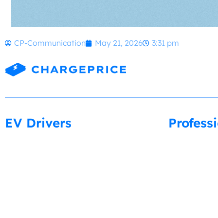
CP-Communication
May 21, 2026
3:31 pm
EV Drivers
Profess
Mobile apps
Charging sta
New Users
Visibility & 
Tutorials