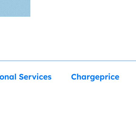
ional Services
Chargeprice
tions and pricing data
Our Team
Promotion
Be Part of our Story